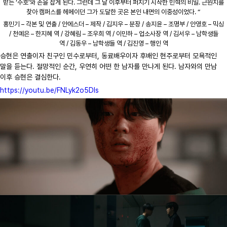
받는 ‘주호’와 손을 잡게 된다. 그런데 그 날 이후부터 퍼지기 시작한 민혁의 비밀. 근원지를
찾아 캠퍼스를 헤메이던 그가 도달한 곳은 본인 내면의 이중성이었다. “
홍민기 – 각본 및 연출 / 안에스더 – 제작 / 김지우 – 분장 / 송지윤 – 조명부 / 안영호 – 믹싱
/ 천예은 – 한지혜 역 / 강혜림 – 조우희 역 / 이민하 – 업소사장 역 / 김서우 – 남학생들
역 / 김동우 – 남학생들 역 / 김진영 – 행인 역
승현은 연출이자 친구인 민수로부터, 동료배우이자 후배인 현주로부터 모욕적인
말을 듣는다. 절망적인 순간, 우연히 어떤 한 남자를 만나게 된다. 남자와의 만남
이후 승현은 결심한다.
https://youtu.be/FNLyk2o5DIs