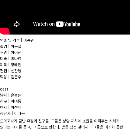
연출 및 각본 | 이승민
촬영 | 이동섭
조명 | 이어진
미술 | 홍나영
제작 | 황혜진
편집 | 신찬영
믹싱 | 김준수
cast
남자 | 윤성돈
친구 | 이여름
여자 | 이선재
상담사 | 이다은
모의고사가 끝난 유정과 친구들. 그들은 성당 지하에 소원을 이뤄주는 시체가
있다는 얘기를 듣고, 그 곳으로 향한다. 밤은 점점 깊어지고 그들은 예기치 못한