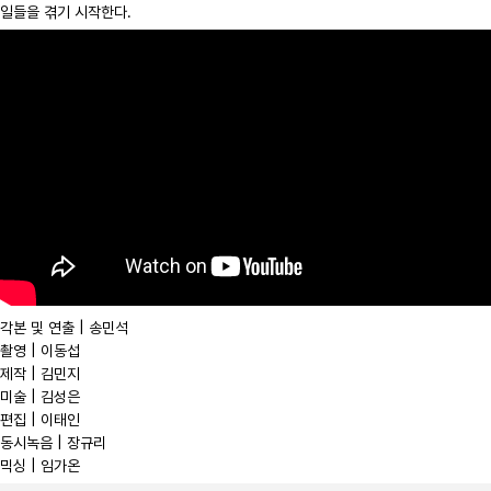
일들을 겪기 시작한다.
각본 및 연출 | 송민석
촬영 | 이동섭
제작 | 김민지
미술 | 김성은
편집 | 이태인
동시녹음 | 장규리
믹싱 | 임가온