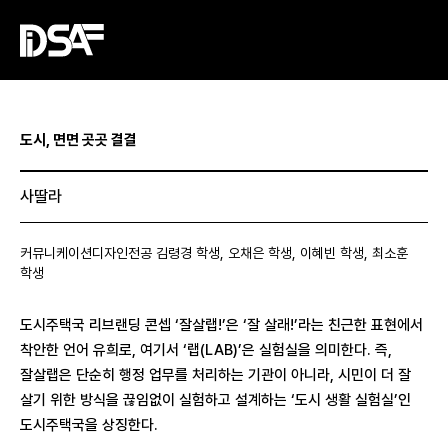
도시, 면면 곳곳 결결
사딸라
커뮤니케이션디자인전공 김령경 학생, 오채은 학생, 이혜빈 학생, 최소훈
학생
도시주택국 리브랜딩 콘셉 ‘잘살랩!’은 ‘잘 살래!’라는 친근한 표현에서
착안한 언어 유희로, 여기서 ‘랩(LAB)’은 실험실을 의미한다. 즉,
잘살랩은 단순히 행정 업무를 처리하는 기관이 아니라, 시민이 더 잘
살기 위한 방식을 끊임없이 실험하고 설계하는 ‘도시 생활 실험실’인
도시주택국을 상징한다.