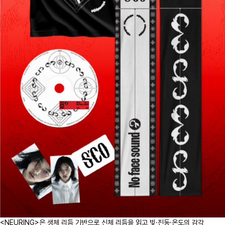
<NEURING>은 생체 리듬 기반으로 신체 리듬을 읽고 빛·진동·온도의 감각