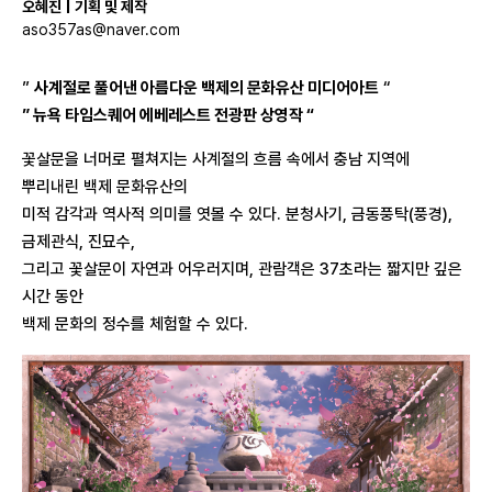
오혜진 | 기획 및 제작
aso357as@naver.com
”
사계절로 풀어낸 아름다운 백제의 문화유산 미디어아트
“
” 뉴욕 타임스퀘어 에베레스트 전광판 상영작 “
꽃살문을 너머로 펼쳐지는 사계절의 흐름 속에서 충남 지역에
뿌리내린 백제 문화유산의
미적 감각과 역사적 의미를 엿볼 수 있다. 분청사기, 금동풍탁(풍경),
금제관식, 진묘수,
그리고 꽃살문이 자연과 어우러지며, 관람객은 37초라는 짧지만 깊은
시간 동안
백제 문화의 정수를 체험할 수 있다.