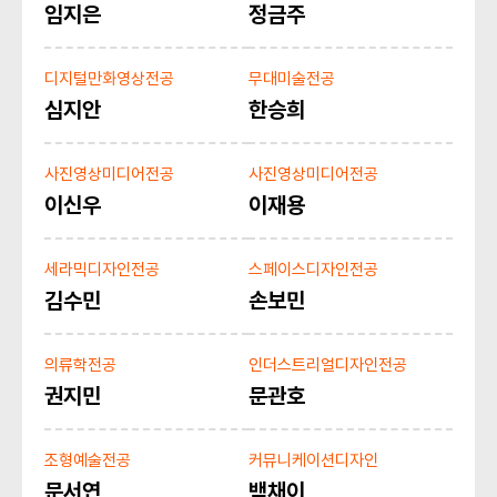
임지은
정금주
디지털만화영상전공
무대미술전공
심지안
한승희
사진영상미디어전공
사진영상미디어전공
이신우
이재용
세라믹디자인전공
스페이스디자인전공
김수민
손보민
의류학전공
인더스트리얼디자인전공
권지민
문관호
조형예술전공
커뮤니케이션디자인
문서연
백채이