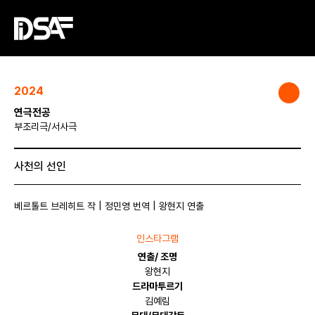
2024
연극전공
부조리극/서사극
사천의 선인
베르톨트 브레히트 작 | 정민영 번역 | 왕현지 연출
인스타그램
연출/ 조명
왕현지
드라마투르기
김예림