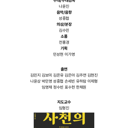
무대/무대감독
나윤진
음악/음향
성중협
의상/분장
김수민
소품
전홍경
기획
민성현 이가영
출연
김민지 김보미 김온유 김은아 김주연 김현진
나윤상 박민영 성중협 손세빈 유하람 이제형
임영채 정수빈 표수헌 한채원
지도교수
임형진