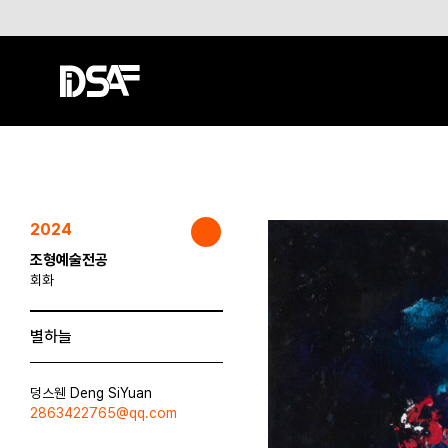
2024
조형예술전공
회화
별하늘
덩스웬 Deng SiYuan
2863422765@qq.com