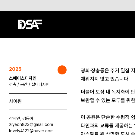
2025
광희·장충동은 주거 밀집 
스페이스디자인
채워지지 않고 있습니다.
건축 / 공간 / 실내디자인
더불어 도심 내 녹지축이 단
보완할 수 있는 모두를 위
사이원
이 공원은 단순한 수평적 쉼
강지연, 김동아
ziyeon823@gmail.com
타인과의 교류를 제공하는 
lovely4122@naver.com
아스팔트 위 삭막한 도시 속