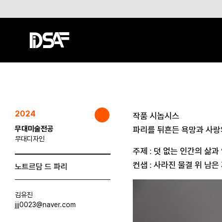
2024
작품 시놉시스
무대미술전공
파리를 뒤흔든 욕망과 사랑
무대디자인
주제 : 덧 없는 인간의 삶과
컨샙 : 사라진 물결 위 남은
노트르담 드 파리
김유진
jjj0023@naver.com