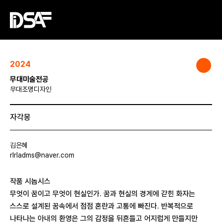
2024
무대미술전공
무대조명디자인
자각몽
김은혜
rlrladms@naver.com
작품 시놉시스
무엇이 꿈이고 무엇이 현실인가. 꿈과 현실의 경계에 갇힌 화자는
스스로 설계된 꿈속에서 점점 혼란과 고통에 빠진다. 반복적으로
나타나는 아내의 환영은 그의 감정을 뒤흔들고 어지럽게 만들지만