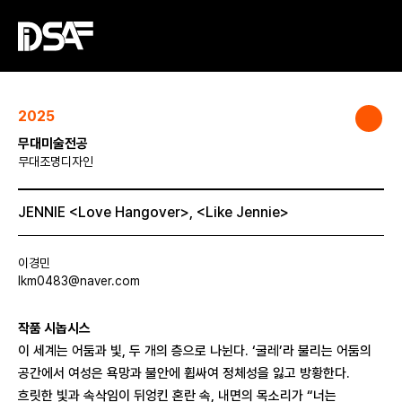
2025
무대미술전공
무대조명디자인
JENNIE <Love Hangover>, <Like Jennie>
이경민
lkm0483@naver.com
작품 시놉시스
이 세계는 어둠과 빛, 두 개의 층으로 나뉜다. ‘굴레’라 불리는 어둠의
공간에서 여성은 욕망과 불안에 휩싸여 정체성을 잃고 방황한다.
흐릿한 빛과 속삭임이 뒤엉킨 혼란 속, 내면의 목소리가 “너는