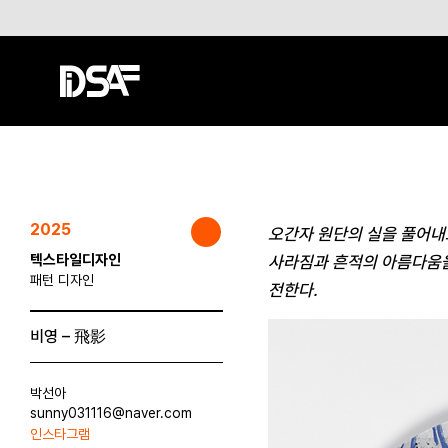
2025
오간자 원단의 실을 풀어내
텍스타일디자인
사라짐과 흔적의 아름다움을
패턴 디자인
전한다.
비영 – 飛影
박선아
sunny031116@naver.com
인스타그램