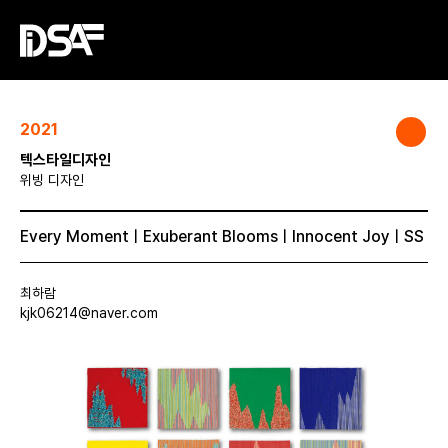
2021
텍스타일디자인
위빙 디자인
Every MomentㅣExuberant BloomsㅣInnocent JoyㅣSS
최하람
kjk06214@naver.com