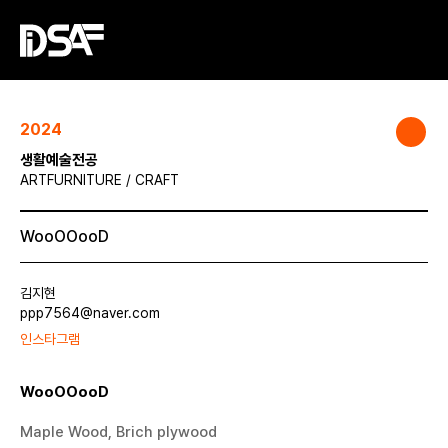
2024
생활예술전공
ARTFURNITURE / CRAFT
WooOOooD
김지현
ppp7564@naver.com
인스타그램
WooOOooD
Maple Wood, Brich plywood